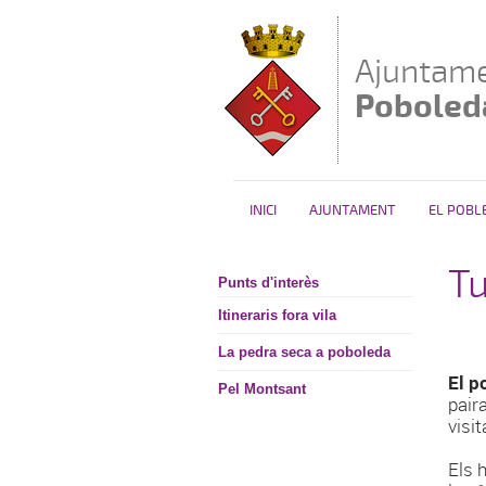
Vés al contingut
Ajuntame
Poboled
INICI
AJUNTAMENT
EL POBL
T
Punts d'interès
Itineraris fora vila
La pedra seca a poboleda
El p
Pel Montsant
pair
visi
Els 