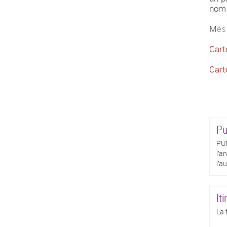
nom
M
és
Cart
Cart
Pu
PUN
l’a
l’a
Iti
La 