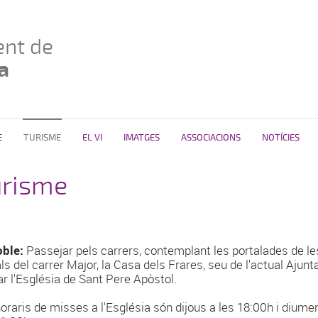
nt de
a
E
TURISME
EL VI
IMATGES
ASSOCIACIONS
NOTÍCIES
urisme
oble:
Passejar pels carrers, contemplant les portalades de l
als del carrer Major, la Casa dels Frares, seu de l'actual Ajunt
tar l'Església de Sant Pere Apòstol.
horaris de misses a l'Església són dijous a les 18:00h i diume