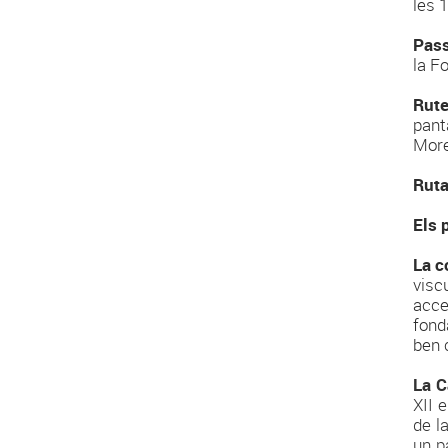
les 
Pass
la F
Rutes
pant
More
Ruta
Els 
La c
viscu
acce
fond
ben 
La C
XII 
de l
un p