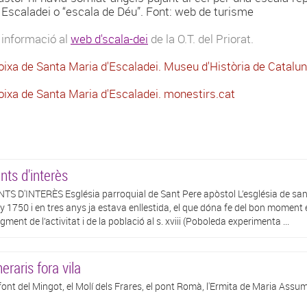
 Escaladei o “escala de Déu”. Font: web de turisme
 informació al
web d'scala-dei
de la O.T. del Priorat.
oixa de Santa Maria d'Escaladei. Museu d'Història de Catalu
oixa de Santa Maria d'Escaladei. monestirs.cat
nts d'interès
TS D'INTERÈS Església parroquial de Sant Pere apòstol L’església de san
ny 1750 i en tres anys ja estava enllestida, el que dóna fe del bon moment 
ugment de l’activitat i de la població al s. xviii (Poboleda experimenta ...
neraris fora vila
font del Mingot, el Molí dels Frares, el pont Romà, l'Ermita de Maria Assump