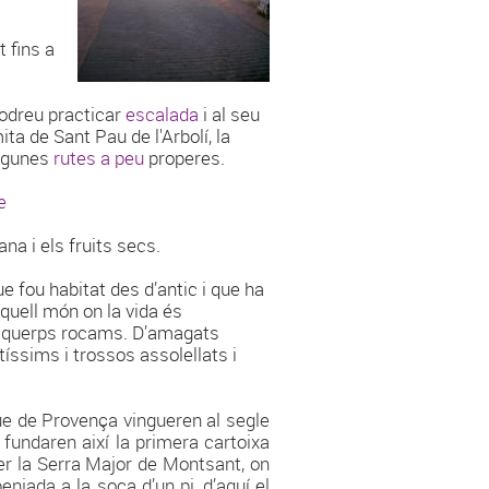
t fins a
odreu practicar
escalada
i al seu
ita de Sant Pau de l'Arbolí, la
algunes
rutes a peu
properes.
e
ana i els fruits secs.
e fou habitat des d’antic i que ha
’aquell món on la vida és
 esquerps rocams. D’amagats
tíssims i trossos assolellats i
e de Provença vingueren al segle
 fundaren així la primera cartoixa
per la Serra Major de Montsant, on
njada a la soca d’un pi, d’aquí el