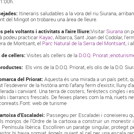
11:00h.
ejades:
Itineraris saludables a la vora del riu Siurana, arriban
ont del Mingot on trobareu una àrea de lleure.
 pels voltants i activitats a l'aire lliure:
Visitar
Siurana
on p
à podeu practicar
Kayac
, Albarca, Sant Joan del Codolar, l'erm
ra de Montsant, el
Parc Natural de la Serra del Montsant,
i 
 de cellers:
Visites als cellers de la
D.O.Q. Priorat
;
enoturism
productes:
Els vins de la D.O.Q. Priorat, els olis de la D.O. Siur
omarca del Priorat:
Aquesta és una mirada a un país petit, qu
t l’esdevenir de la història amb l’afany ferm d’existir, lluny d
lerada i canviant. Una terra de costers; feréstecs cingles i
als i barrancs frescals. De feixes planes com la mà, riuets ne
conreats.Font: web de turisme
artoixa d'Escaladei:
Passegeu per Escaladei i coneixereu qu
els monjos de l’Ordre de la cartoixa a construir un monestir i
a Península Ibèrica. Escolliren un paratge singular, protegit 
astor hi havia somiat àngels pujant al cel per una escala repe