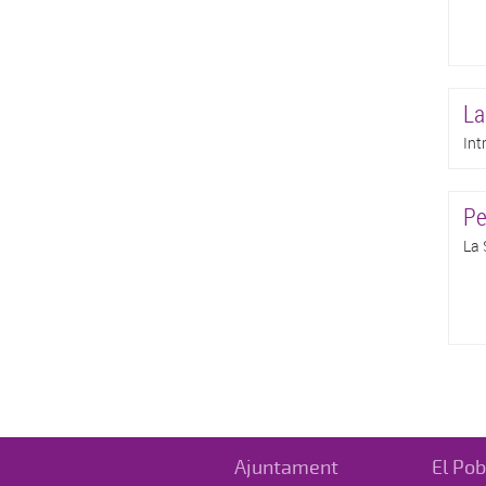
La
Int
Pe
La 
Ajuntament
El Pob