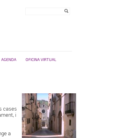
Formulari de
Cerca
cerca
AGENDA
OFICINA VIRTUAL
es cases
ament, i
nge a