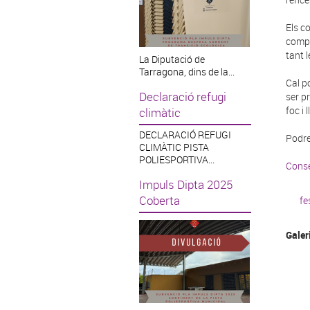
Els c
compo
tant 
La Diputació de
Tarragona, dins de la...
Cal p
Declaració refugi
ser p
foc i
climàtic
DECLARACIÓ REFUGI
Podre
CLIMÀTIC PISTA
POLIESPORTIVA...
Conse
Impuls Dipta 2025
Coberta
fe
Galer