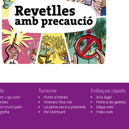
le
Turisme
Enllaços ràpids
om / qui som
Punts d'interès
Avís legal
estes
Itineraris fora vila
Política de galetes
is municipals
La pedra seca a poboleda
Mapa web
ografia
Pel Montsant
Índex web