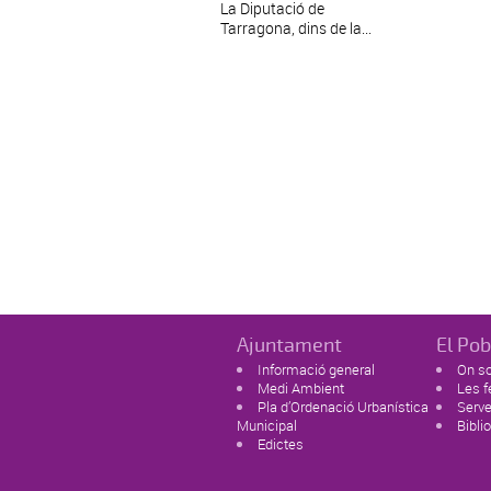
La Diputació de
Tarragona, dins de la...
Ajuntament
El Pob
Informació general
On s
Medi Ambient
Les f
Pla d’Ordenació Urbanística
Serve
Municipal
Bibli
Edictes