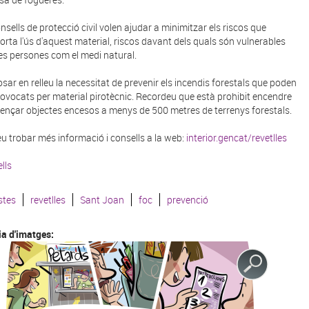
onsells de protecció civil volen ajudar a minimitzar els riscos que
rta l'ús d'aquest material, riscos davant dels quals són vulnerables
les persones com el medi natural.
osar en relleu la necessitat de prevenir els incendis forestals que poden
rovocats per material pirotècnic. Recordeu que està prohibit encendre
 llençar objectes encesos a menys de 500 metres de terrenys forestals.
u trobar més informació i consells a la web:
interior.gencat/revetlles
lls
stes
revetlles
Sant Joan
foc
prevenció
ia d'imatges: