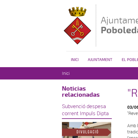
Vés al contingut
Ajuntame
Poboled
INICI
AJUNTAMENT
EL POBL
Esteu aquí
Inici
Noticias
"R
relacionadas
Subvenció despesa
03/0
corrent Impuls Dipta
"Reve
Amb l
tradic
l'enc