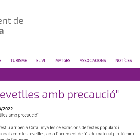
nt de
a
E
TURISME
EL VI
IMATGES
ASSOCIACIONS
NOTÍCIES
evetlles amb precaució"
6/2022
tlles amb precaució"
'estiu arriben a Catalunya les celebracions de festes populars i
ionals com les revetlles, amb l'increment de l'ús de material pirotècnic i
esa de fogueres.